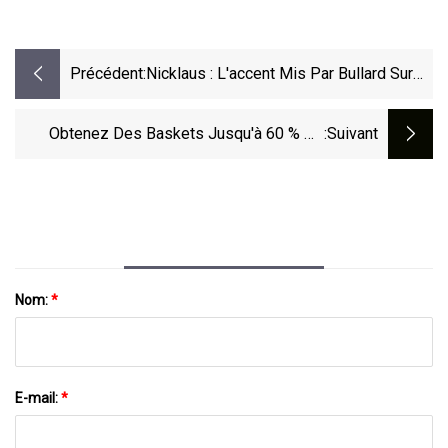
Précédent:
Nicklaus : L'accent Mis Par Bullard Sur
Les Données, Et Non Sur Les Dogmes, A
Bien Servi L'économie
Obtenez Des Baskets Jusqu'à 60 % De
:suivant
Réduction Lors Des Soldes D'été De
Zappos
Nom:
*
E-mail:
*